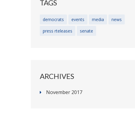
TAGS
democrats
events
media
news
press rteleases
senate
ARCHIVES
November 2017