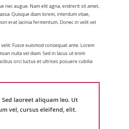
ue nec augue. Nam elit agna, endrerit sit amet,
massa. Quisque diam lorem, interdum vitae,
non erat lacinia fermentum. Donec in velit vel
m velit. Fusce euismod consequat ante. Lorem
san nulla vel diam. Sed in lacus ut enim
cibus orci luctus et ultrices posuere cubilia
ed laoreet aliquam leo. Ut
m vel, cursus eleifend, elit.