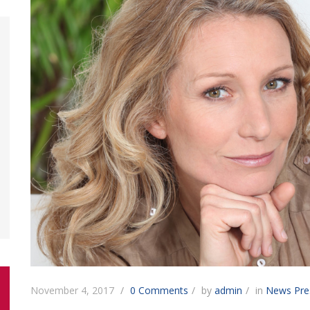
November 4, 2017
0 Comments
by
admin
in
News
Pre