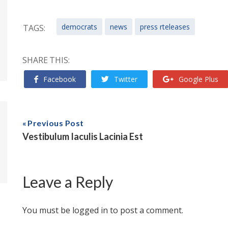
democrats
news
press rteleases
TAGS:
SHARE THIS:
Facebook
Twitter
Google Plus
Previous Post
Vestibulum Iaculis Lacinia Est
Leave a Reply
You must be
logged in
to post a comment.