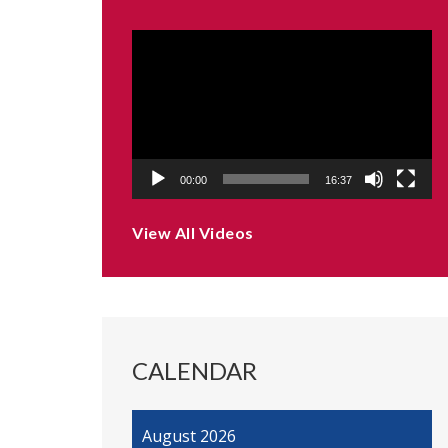
Video
Player
00:00
16:37
View All Videos
CALENDAR
August 2026