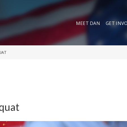
MEET DAN
GET INV
UAT
quat