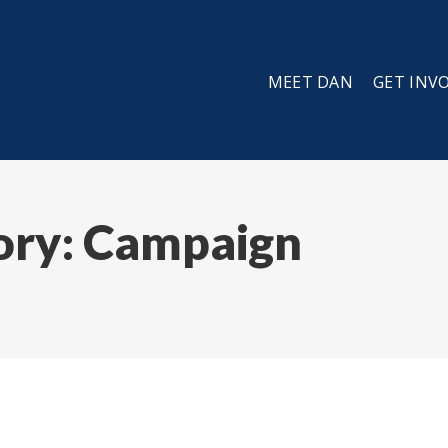
MEET DAN
GET INV
ory:
Campaign